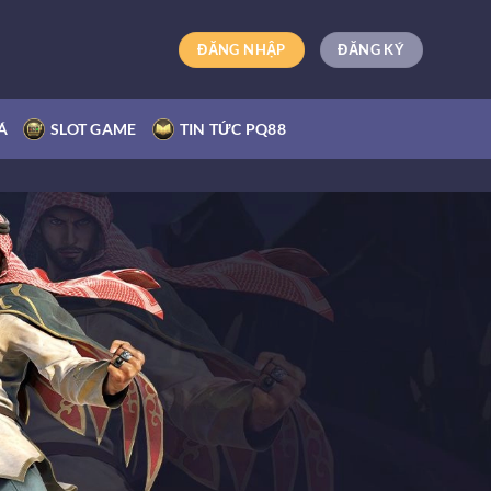
ĐĂNG NHẬP
ĐĂNG KÝ
Á
SLOT GAME
TIN TỨC PQ88