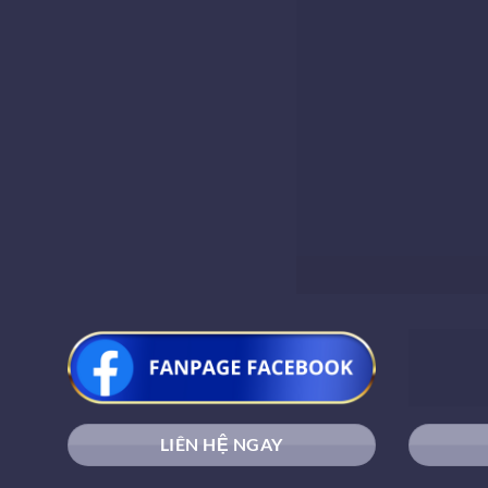
Nhà cái PQ88 với các lợi thế nổi 
Mỗi địa chỉ cá cược trực tuyến muốn thu hút khách hàng
giúp bet thủ thỏa mãn đam mê giải trí và muốn quay lại
Thưởng thắng hấp dẫn
Tỷ lệ cược
PQ88
đưa ra trong các trò chơi được đánh gi
LIÊN HỆ NGAY
tiền mặt đã tay. Có nhiều mức bỏ vốn khác nhau để anh