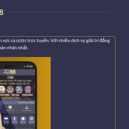
8
 vực cá cược trực tuyến. Với nhiều dịch vụ giải trí đẳng
mãn nhãn nhất.