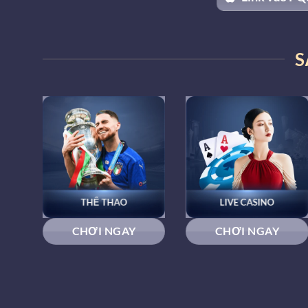
S
LIVE CASINO
THỂ THAO
CHƠI NGAY
CHƠI NGAY