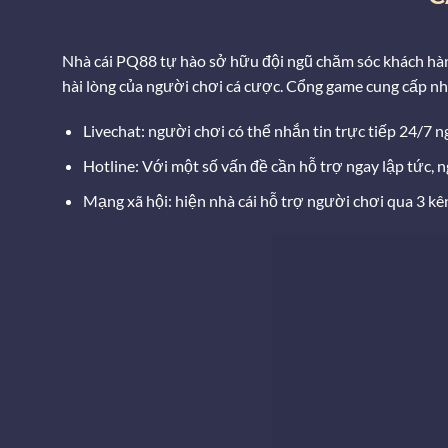
Giấy phép kinh doanh
Nhà cái PQ88 tự hào sở hữu đội ngũ chăm sóc khách hàng 
Ngay thời gian đầu đi vào hoạt động
PQ 88
đã gây ấn t
hài lòng của người chơi cá cược. Cổng game cung cấp n
chính phủ các nước sở tại cũng luôn bảo chứng cho dịch 
Livechat: người chơi có thể nhắn tin trực tiếp 24/7 n
hợp pháp cho thành viên khi tham gia giải trí, không lo bị 
Hotline: Với một số vấn đề cần hỗ trợ ngay lập tức, n
Mạng xã hội: hiện nhà cái hỗ trợ người chơi qua 3 kê