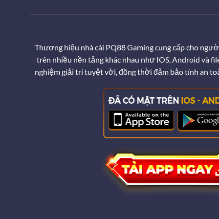
Thương hiệu nhà cái PQ88 Gaming cung cấp cho người
trên nhiều nền tảng khác nhau như IOS, Android và fil
nghiệm giải trí tuyệt vời, đồng thời đảm bảo tính an to