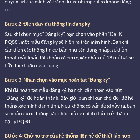
quyền lợi của mình và tránh được những rủi ro không đáng
có.
Bước 2: Điền đầy đủ thông tin đăng ký
Sau khi chọn mục “Đăng Ký”, bạn chọn vào phần “Đại lý
PQ88”, một mẫu đăng ký sẽ hiện ra trên màn hình. Bạn chỉ
cần điền các thông tin cơ bản như tên đăng nhập, số điện
thoại, mật khẩu tài khoản cá cược, xác nhận đủ 18 tuổi và sỡ
hữu tài khoản ngân hàng
Bước 3: Nhấn chọn vào mục hoàn tất “Đăng ký”
Khi đã hoàn tất mẫu đăng ký, bạn chỉ cần nhấn vào nút
“Đăng ký” để hoàn thành. Bây giờ, bạn chỉ cần chờ đợi để hệ
thống xác minh danh tính. Nếu không có vấn đề gì xảy ra, bạn
sẽ nhận được thông báo chúc mừng chính thức trở thành
đại lý PQ88
BƯớc 4: Chờ hỗ trợ của hệ thống liên hệ để thiết lập hợp