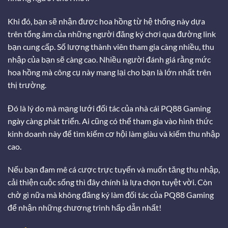
Khi đó, bạn sẽ nhận được hoa hồng từ hệ thống này dựa
trên tổng âm của những người đăng ký chơi qua đường link
bạn cung cấp. Số lượng thành viên tham gia càng nhiều, thu
nhập của bạn sẽ càng cao. Nhiều người đánh giá rằng mức
hoa hồng mà công cụ này mang lại cho bạn là lớn nhất trên
thị trường.
Đó là lý do mà mạng lưới đối tác của nhà cái PQ88 Gaming
ngày càng phát triển. Ai cũng có thể tham gia vào hình thức
kinh doanh này để tìm kiếm cơ hội làm giàu và kiếm thu nhập
cao.
Nếu bạn đam mê cá cược trực tuyến và muốn tăng thu nhập,
cải thiện cuộc sống thì đây chính là lựa chọn tuyệt vời. Còn
chờ gì nữa mà không đăng ký làm đối tác của PQ88 Gaming
để nhận những chương trình hấp dẫn nhất!