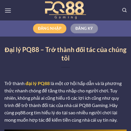
Bỏ
qua
nội
dung
ĐĂNG NHẬP
ĐĂNG KÝ
Đại lý PQ88 – Trở thành đối tác của chúng
tôi
Trở thành
đại lý PQ88
là một cơ hội hấp dẫn và là phương
thức nhanh chóng để tăng thu nhập cho người chơi. Tuy
nhiên, không phải ai cũng hiểu rõ các lợi ích cũng như quy
trình để trở thành đối tác của nhà cái PQ88 Gaming. Hãy
cùng pq88.org tìm hiểu lý do tại sao nhiều người chơi lại
mong muốn hợp tác để kiếm tiền cùng nhà cái uy tín này.