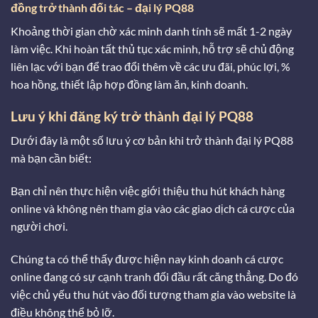
đồng trở thành đối tác – đại lý PQ88
Khoảng thời gian chờ xác minh danh tính sẽ mất 1-2 ngày
làm việc. Khi hoàn tất thủ tục xác minh, hỗ trợ sẽ chủ động
liên lạc với bạn để trao đổi thêm về các ưu đãi, phúc lợi, %
hoa hồng, thiết lập hợp đồng làm ăn, kinh doanh.
Lưu ý khi đăng ký trở thành đại lý PQ88
Dưới đây là một số lưu ý cơ bản khi trở thành đại lý PQ88
mà bạn cần biết:
Bạn chỉ nên thực hiện việc giới thiệu thu hút khách hàng
online và không nên tham gia vào các giao dịch cá cược của
người chơi.
Chúng ta có thể thấy được hiện nay kinh doanh cá cược
online đang có sự cạnh tranh đối đầu rất căng thẳng. Do đó
việc chủ yếu thu hút vào đối tượng tham gia vào website là
điều không thể bỏ lỡ.