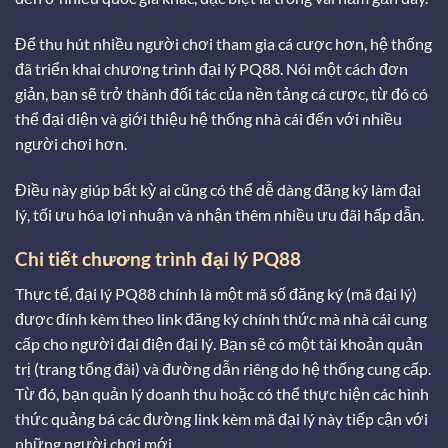
Để thu hút nhiều người chơi tham gia cá cược hơn, hệ thống
đã triển khai chương trình đại lý PQ88. Nói một cách đơn
giản, bạn sẽ trở thành đối tác của nền tảng cá cược, từ đó có
thể đại diện và giới thiệu hệ thống nhà cái đến với nhiều
người chơi hơn.
Điều này giúp bất kỳ ai cũng có thể dễ dàng đăng ký làm đại
lý, tối ưu hóa lợi nhuận và nhận thêm nhiều ưu đãi hấp dẫn.
Chi tiết chương trình đại lý PQ88
Thực tế, đại lý PQ88 chính là một mã số đăng ký (mã đại lý)
được đính kèm theo link đăng ký chính thức mà nhà cái cung
cấp cho người đại điện đại lý. Bạn sẽ có một tài khoản quản
trị (trang tổng đài) và đường dẫn riêng do hệ thống cung cấp.
Từ đó, bạn quản lý doanh thu hoặc có thể thực hiện các hình
thức quảng bá các đường link kèm mã đại lý này tiếp cận với
những người chơi mới.