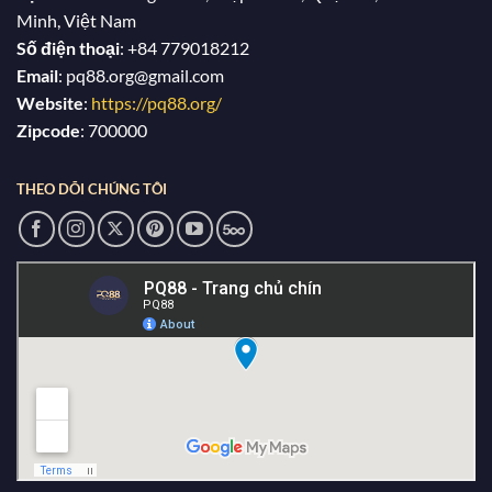
Minh, Việt Nam
Số điện thoại
: +84
779018212
Email
:
pq88.org@gmail.com
Website
:
https://pq88.org/
Zipcode
: 700000
THEO DÕI CHÚNG TÔI