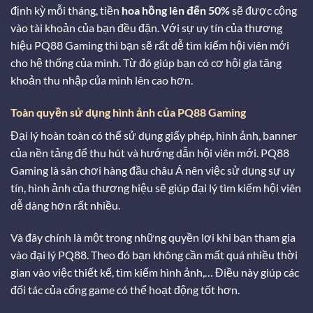
định kỳ mỗi tháng, tiền
hoa hồng lên đến
50%
sẽ được cộng
vào tài khoản của bạn đều đặn. Với sự uy tín của thương
hiệu PQ88 Gaming thì bạn sẽ rất dễ tìm kiếm hội viên mới
cho hệ thống của mình. Từ đó giúp bạn có cơ hội gia tăng
khoản thu nhập của mình lên cao hơn.
Toàn quyền sử dụng hình ảnh của PQ88 Gaming
Đại lý hoàn toàn có thể sử dụng giấy phép, hình ảnh, banner
của nền tảng để thu hút và hướng dẫn hội viên mới. PQ88
Gaming là sân chơi hàng đầu châu Á nên việc sử dụng sự uy
tín, hình ảnh của thương hiệu sẽ giúp đại lý tìm kiếm hội viên
dễ dàng hơn rất nhiều.
Và đây chính là một trong những quyền lợi khi bạn tham gia
vào đại lý PQ88. Theo đó bạn không cần mất quá nhiều thời
gian vào việc thiết kế, tìm kiếm hình ảnh,… Điều này giúp các
đối tác của cổng game có thể hoạt động tốt hơn.